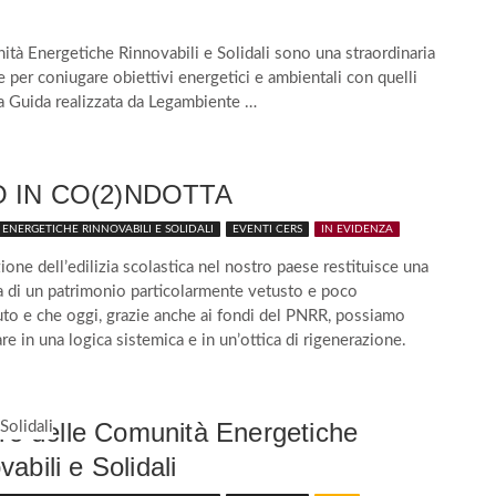
tà Energetiche Rinnovabili e Solidali sono una straordinaria
 per coniugare obiettivi energetici e ambientali con quelli
La Guida realizzata da Legambiente …
 IN CO(2)NDOTTA
ENERGETICHE RINNOVABILI E SOLIDALI
EVENTI CERS
IN EVIDENZA
ione dell’edilizia scolastica nel nostro paese restituisce una
a di un patrimonio particolarmente vetusto e poco
o e che oggi, grazie anche ai fondi del PNRR, possiamo
care in una logica sistemica e in un’ottica di rigenerazione.
turo delle Comunità Energetiche
abili e Solidali