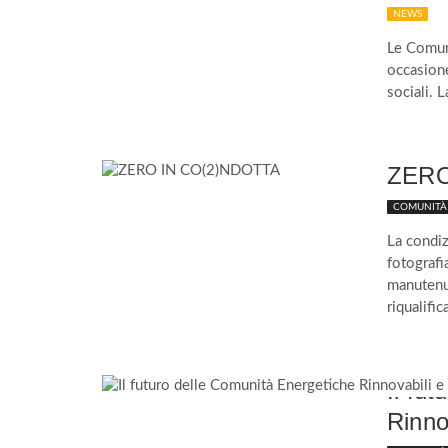
NEWS
Le Comuni
occasione
sociali. 
ZERO
COMUNITÀ 
La condiz
fotografi
manutenut
riqualifi
Il fu
Rinnov