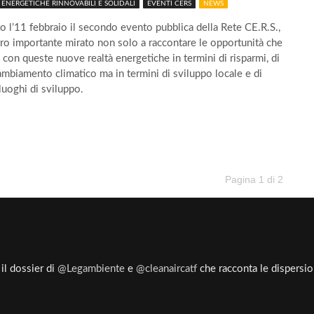
ENERGETICHE RINNOVABILI E SOLIDALI
EVENTI CERS
NEWS
to l’11 febbraio il secondo evento pubblica della Rete CE.R.S.,
ro importante mirato non solo a raccontare le opportunità che
 con queste nuove realtà energetiche in termini di risparmi, di
cambiamento climatico ma in termini di sviluppo locale e di
 luoghi di sviluppo.
Pagina 1 di 2
il dossier di
@Legambiente
e
@cleanaircatf
che racconta le dispersioni