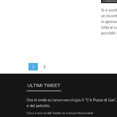
COMUNITÀ 
Si è svol
un incont
si aprono
lotta al 
possibili
1
2
ULTIMI TWEET
Ora in onda su
lanuovaecologia.it
"C'è Puzza di Gas", 
e del petrolio.
Circa 3 anni fa
dal
Twitter di Comuni Rinnovabili