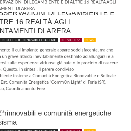
OCONSUMO ENERGIA ELETTRICA,
SSERVAZIONI DI LEGAMBIENTE E
LTRE 16 REALTÀ AGLI
NTAMENTI DI ARERA
ENERGETICHE RINNOVABILI E SOLIDALI
IN EVIDENZA
NEWS
ento il cui impianto generale appare soddisfacente, ma che
n un grave ritardo inevitabilmente destinato ad allungarsi e a
ersi sulle esperienze virtuose già nate o in procinto di nascere
. Questo, in sintesi, il parere condiviso
biente insieme a Comunità Energetica Rinnovabile e Solidale
 Est, Comunità Energetica “CommOn Light” di Ferla (SR),
ub, Coordinamento Free
 rinnovabili e comunità energetiche
sisma