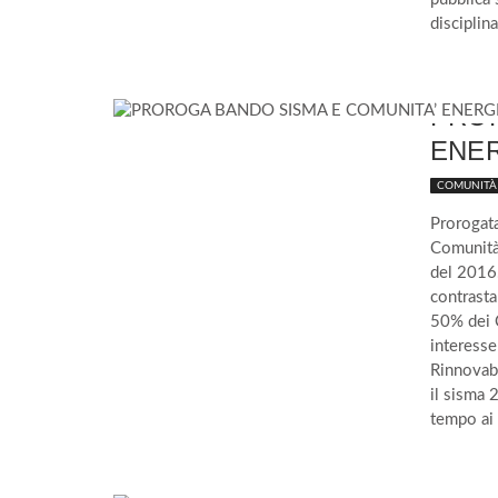
disciplin
PROR
ENE
COMUNITÀ 
Prorogat
Comunità 
del 2016.
contrastar
50% dei C
interesse
Rinnovabi
il sisma 
tempo ai 