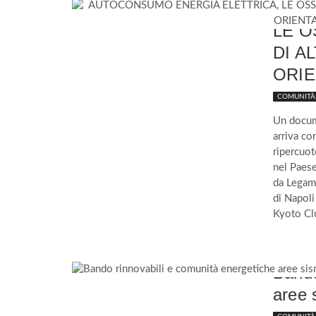
AUT
LE O
DI A
ORIE
COMUNITÀ 
Un docum
arriva co
ripercuot
nel Paese
da Legam
di Napoli
Kyoto Cl
Bando
aree 