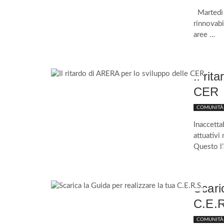
Martedì 2
rinnovabi
aree …
Il ri
CER
COMUNITÀ 
Inaccetta
attuativi
Questo l’
Scari
C.E.R
COMUNITÀ 