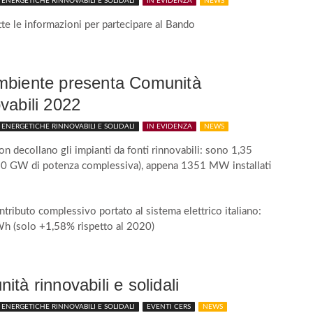
ENERGETICHE RINNOVABILI E SOLIDALI
IN EVIDENZA
NEWS
tte le informazioni per partecipare al Bando
biente presenta Comunità
vabili 2022
ENERGETICHE RINNOVABILI E SOLIDALI
IN EVIDENZA
NEWS
 non decollano gli impianti da fonti rinnovabili: sono 1,35
(60 GW di potenza complessiva), appena 1351 MW installati
ontributo complessivo portato al sistema elettrico italiano:
h (solo +1,58% rispetto al 2020)
ità rinnovabili e solidali
ENERGETICHE RINNOVABILI E SOLIDALI
EVENTI CERS
NEWS