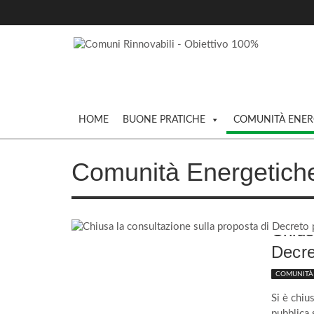
TICHE
ICHE
RAPPORTI
HOME
BUONE PRATICHE
COMUNITÀ ENER
CINQUE
Comunità Energetiche 
Chius
Decre
COMUNITÀ 
Si è chiu
pubblica 