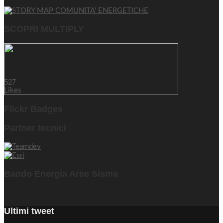
SCOPRI MULTIPLY
527
Likes
Flickr Badges
Partner tecnici
Bando Energia Aree Sisma
Ultimi tweet