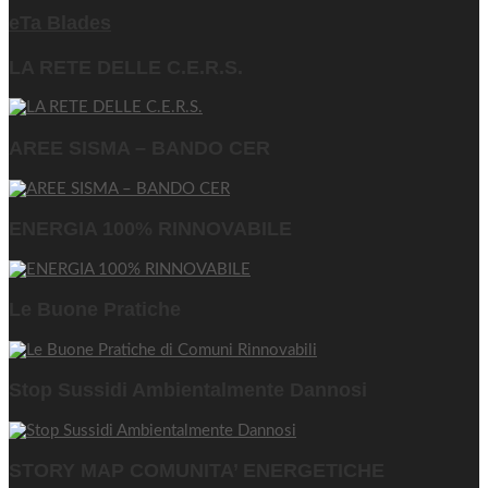
eTa Blades
LA RETE DELLE C.E.R.S.
AREE SISMA – BANDO CER
ENERGIA 100% RINNOVABILE
Le Buone Pratiche
Stop Sussidi Ambientalmente Dannosi
STORY MAP COMUNITA’ ENERGETICHE