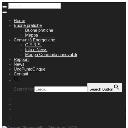
Home
Buone pratiche
Buone pratiche
Mappa
Comunità Energetiche
C.E.R.S.
Info e News
Mappa Comunità rinnovabili
Rapporti
News
UnoPuntoCinque
Contatti
Search for:
Search Button