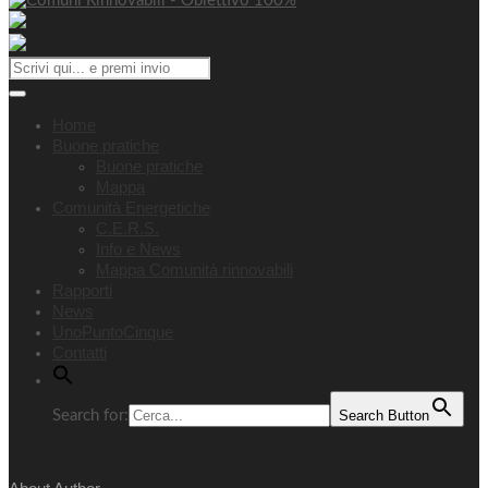
Home
Buone pratiche
Buone pratiche
Mappa
Comunità Energetiche
C.E.R.S.
Info e News
Mappa Comunità rinnovabili
Rapporti
News
UnoPuntoCinque
Contatti
Search for:
Search Button