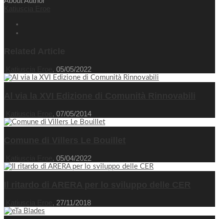
About Author
Katiuscia Eroe
Related Article
Katiuscia Eroe
,
05/05/2022
Al via la XVI Edizione di Comunità Rinnovabili
Katiuscia Eroe
,
07/05/2014
Comune di Villers Le Bouillet
Katiuscia Eroe
,
05/04/2022
Il ritardo di ARERA per lo sviluppo delle CER
Katiuscia Eroe
,
27/11/2018