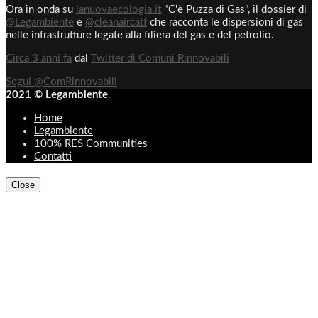
Ora in onda su
lanuovaecologia.it
"C'è Puzza di Gas", il dossier di
@Legambiente
e
@cleanaircatf
che racconta le dispersioni di gas
nelle infrastrutture legate alla filiera del gas e del petrolio.
Circa 3 anni fa
dal
Twitter di Comuni Rinnovabili
Segui @ComRinnovabili
2021 ©
Legambiente
.
Home
Legambiente
100% RES Communities
Contatti
Close