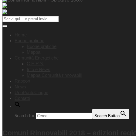
Home
Buone pratiche
Buone pratiche
Mappa
Comunità Energetiche
C.E.R.S.
Info e News
Mappa Comunità rinnovabili
Rapporti
News
UnoPuntoCinque
Contatti
Search for:
Search Button
Comuni Rinnovabili 2018 – edizioni regio