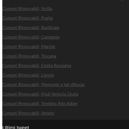
Comuni Rinnovabili, Sicilia
Comuni Rinnovabili, Puglia
Comuni Rinnovabili, Basilicata
Comuni Rinnovabili, Campania
Comuni Rinnovabili, Marche
Comuni Rinnovabili, Toscana
Comuni Rinnovabili, Emilia Romagna
Comuni Rinnovabili, Liguria
Comuni Rinnovabili, Piemonte e Val d’Aosta
Comuni Rinnovabili, Friuli Venezia Giulia
Comuni Rinnovabili, Trentino Alto Adige
Comuni Rinnovabili, Veneto
Ultimi tweet