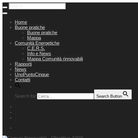
Home
Buone pratiche
Buone pratiche
Mappa
Comunità Energetiche
C.E.R.S.
Info e News
Mappa Comunità rinnovabili
Rapporti
News
UnoPuntoCinque
Contatti
Search for:
Search Button